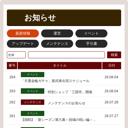
お知らせ
最新情報
運営
イベント
アップデート
メンテナンス
手引書
検索
番号
タイトル
日付
イベント
264
26.08.04
「天運金輪ガチャ」新武将出現スケジュール
263
26.08.04
イベント
特別ショップ「三国市」開催
262
26.07.28
メンテナンス
メンテナンスのお知らせ
イベント
261
26.07.27
【国戦】「新シーズン第六幕～宛城の戦い編～」開幕